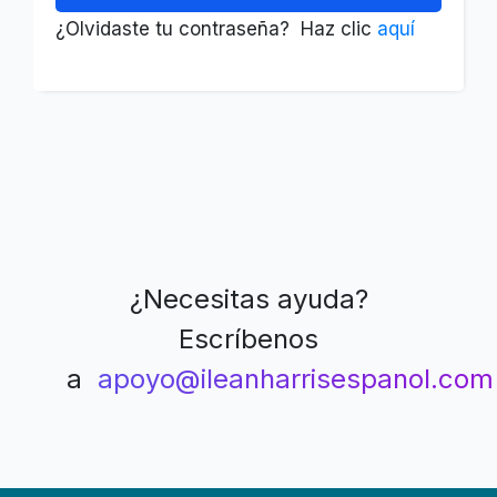
¿Olvidaste tu contraseña?
Haz clic
aquí
¿Necesitas ayuda?
Escríbenos
a
apoyo@ileanharrisespanol.com