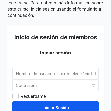
este curso. Para obtener más información sobre
este curso, inicia sesión usando el formulario a
continuación.
Inicio de sesión de miembros
Iniciar sesión
Recuérdame
Iniciar Sesión