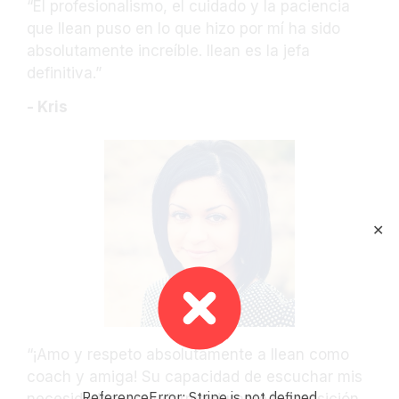
“El profesionalismo, el cuidado y la paciencia
que Ilean puso en lo que hizo por mí ha sido
absolutamente increíble. Ilean es la jefa
definitiva.”
- Kris
✕
“¡Amo y respeto absolutamente a Ilean como
coach y amiga! Su capacidad de escuchar mis
ReferenceError: Stripe is not defined