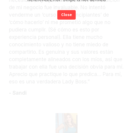
necesidades y ayudarme durante la transición
de mi negocio fue invaluable. No intentó
venderme un ‘curso para principiantes’ de
Close
‘cómo hacerlo’ ni me prometió algo que no
pudiera cumplir. (Sé cómo es esto por
experiencia personal). Ella tiene mucho
conocimiento valioso y no tiene miedo de
compartirlo. Es genuina y sus valores están
completamente alineados con los míos, así que
trabajar con ella fue una decisión obvia para mí.
Aprecio que practique lo que predica… Para mí,
eso es una verdadera Lady Boss.”
- Sandi